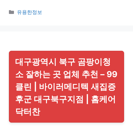
카
유용한정보
테
고
리
대구광역시 북구 곰팡이청
소 잘하는 곳 업체 추천 – 99
클린 | 바이러메디텍 새집증
후군 대구북구지점 | 홈케어
닥터찬