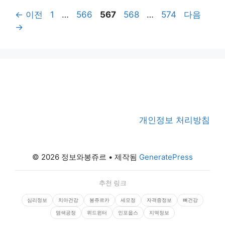
페
페
페
페
페
←
이전
1
…
566
567
568
…
574
다음
이
이
이
이
이
→
지
지
지
지
지
개인정보 처리방침
© 2026 정보와봉쥬르
• 제작됨
GeneratePress
추천 링크
심리정보
치아건강
봉쥬르카
세모정
자격증정보
뼈건강
염색공정
위드윈터
인포웁스
지역정보