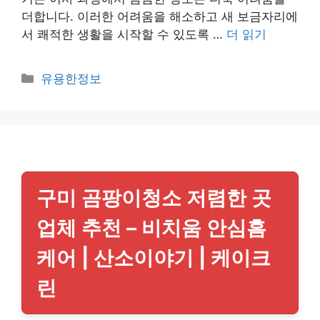
더합니다. 이러한 어려움을 해소하고 새 보금자리에
서 쾌적한 생활을 시작할 수 있도록 …
더 읽기
카
유용한정보
테
고
리
구미 곰팡이청소 저렴한 곳
업체 추천 – 비치움 안심홈
케어 | 산소이야기 | 케이크
린