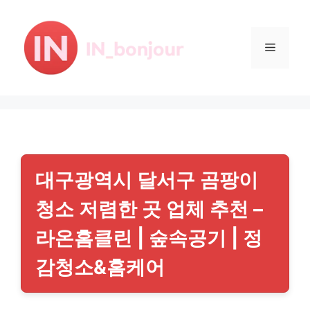
컨
텐
츠
메
로
건
뉴
너
뛰
기
대구광역시 달서구 곰팡이
청소 저렴한 곳 업체 추천 –
라온홈클린 | 숲속공기 | 정
감청소&홈케어