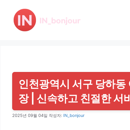
컨
텐
츠
로
건
너
뛰
기
인천광역시 서구 당하동 이
장 | 신속하고 친절한 서
2025년 09월 04일
작성자:
IN_bonjour