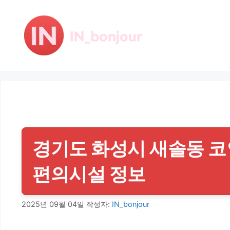
컨
텐
츠
로
건
너
뛰
기
경기도 화성시 새솔동 코인
편의시설 정보
2025년 09월 04일
작성자:
IN_bonjour