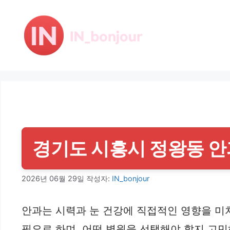
컨
텐
츠
로
건
너
뛰
기
경기도 시흥시 정왕동 안과:
2026년 06월 29일
작성자:
IN_bonjour
안과는 시력과 눈 건강에 직접적인 영향을 미
필요로 하며, 어떤 병원을 선택해야 할지 고민